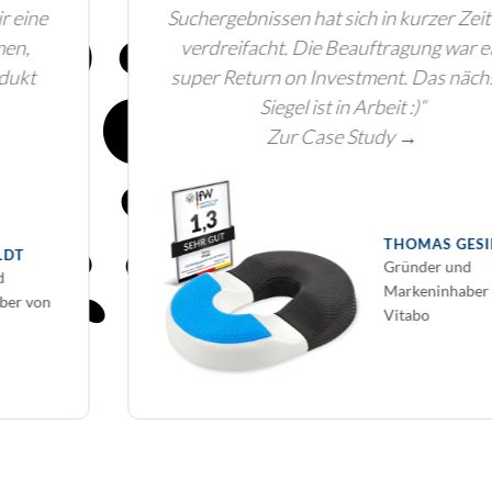
Suchergebnissen hat sich in kurzer Zeit ca.
verdreifacht. Die Beauftragung war ein
super Return on Investment. Das nächste
Siegel ist in Arbeit :)“
Zur Case Study →
THOMAS GESIER
Gründer und
Markeninhaber von
Vitabo