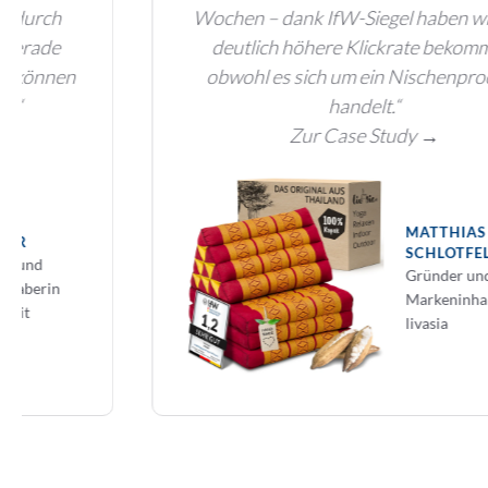
Wochen – dank IfW-Siegel haben wir eine
deutlich höhere Klickrate bekommen,
obwohl es sich um ein Nischenprodukt
handelt.“
Zur Case Study →
MATTHIAS
SCHLOTFELDT
Gründer und
Markeninhaber von
livasia