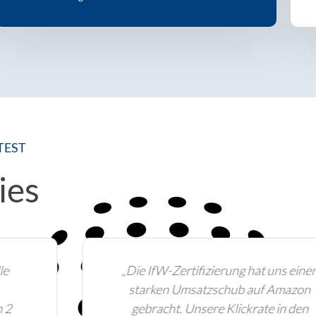
TEST
ies
„Die IfW-Zertifizierung hat uns einen
starken Umsatzschub auf Amazon
gebracht. Unsere Klickrate in den