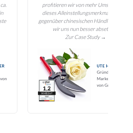
profitieren wir von mehr Umsatz durch
dieses Alleinstellungsmerkmal. Gerade
gegenüber chinesischen Händlern können
wir uns nun besser absetzen.“
Zur Case Study →
UTE HEGER
Gründerin und
Markeninhaberin
von Grünzeit